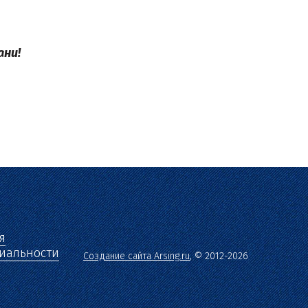
ани!
я
иальности
Создание сайта Arsing.ru
, © 2012-2026